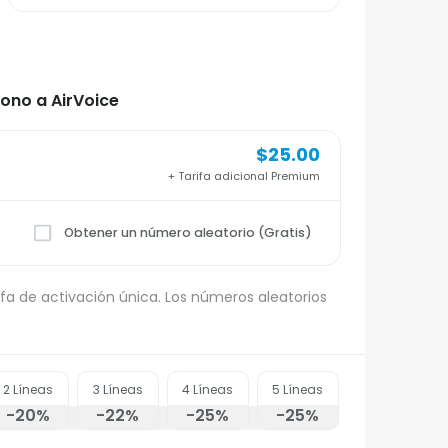
ono a AirVoice
$25.00
+ Tarifa adicional Premium
Obtener un número aleatorio (Gratis)
fa de activación única. Los números aleatorios
2
Líneas
3
Líneas
4
Líneas
5
Líneas
-20
%
-22
%
-25
%
-25
%