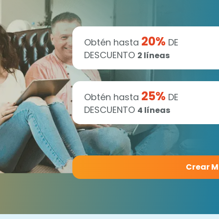
20
%
Obtén hasta
DE
DESCUENTO
2
líneas
25
%
Obtén hasta
DE
DESCUENTO
4
líneas
Crear M