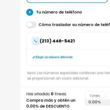
Tu número de teléfono
3
Cómo trasladar su número de teléf
(213) 446-5421
Elegir un número diferente
Nota: Los números especiales conllevan una tari
se proporcionan sin costo adicional.
Has añadido
0
líneas.
1
Línea
Compra más y obtén un
0.00
%
0.00% de DESCUENTO