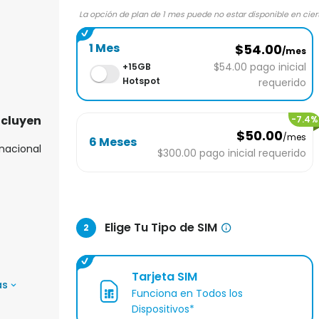
La opción de plan de 1 mes puede no estar disponible en cie
1 Mes
$54.00
/mes
$54.00
pago inicial
+
15GB
Hotspot
requerido
ncluyen
-
7.4
%
$50.00
/mes
6 Meses
 nacional
$300.00
pago inicial requerido
Elige Tu Tipo de SIM
2
Tarjeta SIM
ás
Funciona en Todos los
Dispositivos*