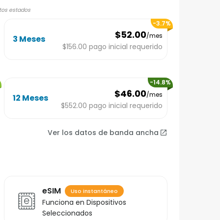
rtos estados
-
3.7
%
$52.00
/mes
3 Meses
$156.00
pago inicial requerido
-
14.8
%
$46.00
/mes
12 Meses
$552.00
pago inicial requerido
Ver los datos de banda ancha
eSIM
Uso instantáneo
Funciona en Dispositivos
Seleccionados