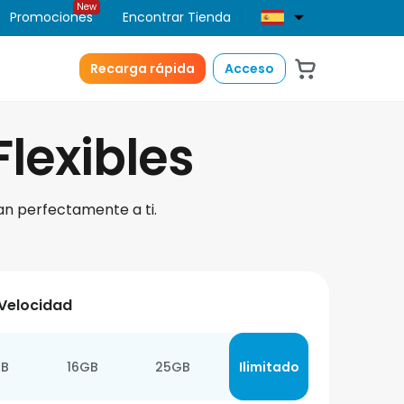
New
Promociones
Encontrar Tienda
Recarga rápida
Acceso
Flexibles
tan perfectamente a ti.
 Velocidad
GB
16GB
25GB
Ilimitado